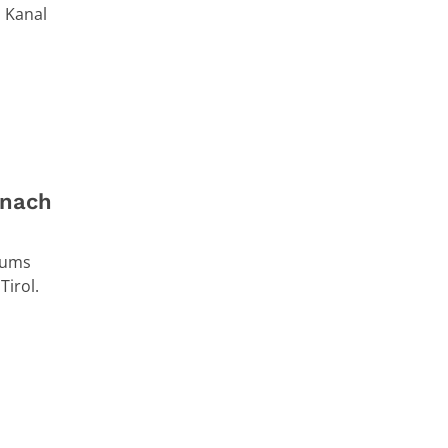
 Kanal
rnach
aums
Tirol.