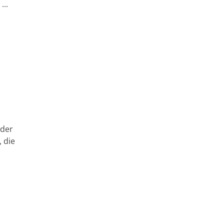
...
oder
, die