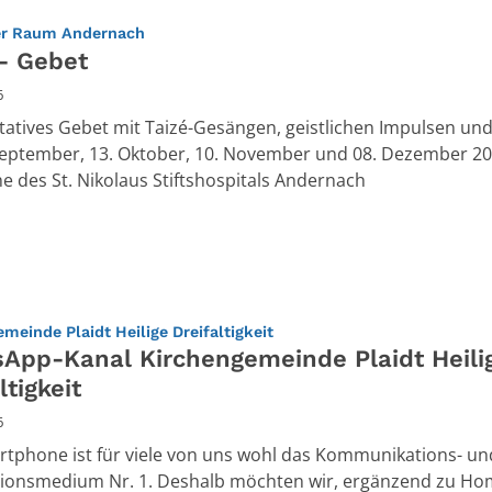
:
er Raum Andernach
 - Gebet
6
tatives Gebet mit Taizé-Gesängen, geistlichen Impulsen und S
eptember, 13. Oktober, 10. November und 08. Dezember 20
he des St. Nikolaus Stiftshospitals Andernach
:
meinde Plaidt Heilige Dreifaltigkeit
App-Kanal Kirchengemeinde Plaidt Heili
ltigkeit
6
tphone ist für viele von uns wohl das Kommunikations- un
tionsmedium Nr. 1. Deshalb möchten wir, ergänzend zu Ho