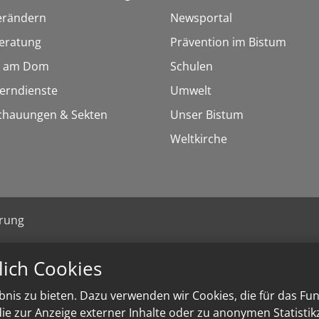
erändern
Newsportal
eratung
Prävention im Bistum
 am Dom
Schulen
Lerndienste
Umwelt
chauungen & Sekten
Unser Bistum
Weltkirche
ärung
lich Cookies
nis zu bieten. Dazu verwenden wir Cookies, die für das Fu
e zur Anzeige externer Inhalte oder zu anonymen Statisti