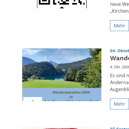
neue We
„Kirchen
Mehr
04. Oktob
Wande
4. Okt. 202
Es sind 
Andernac
Augenblic
Mehr
27. Sept