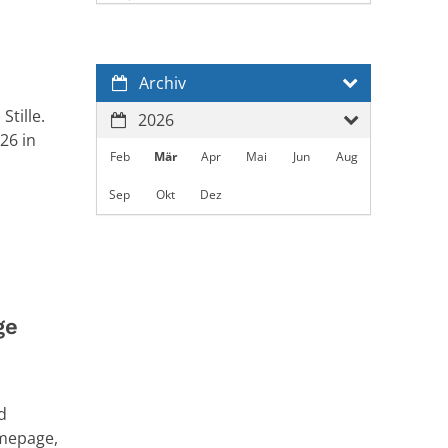
Archiv
tille.
2026
26 in
Feb
Mär
Apr
Mai
Jun
Aug
Sep
Okt
Dez
ge
d
mepage,