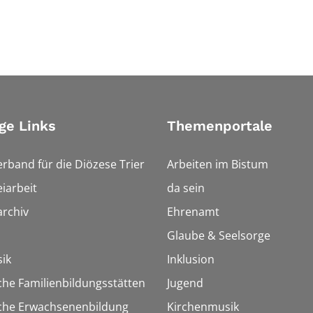
ge Links
Themenportale
erband für die Diözese Trier
Arbeiten im Bistum
iarbeit
da sein
rchiv
Ehrenamt
Glaube & Seelsorge
ik
Inklusion
che Familienbildungsstätten
Jugend
sche Erwachsenenbildung
Kirchenmusik