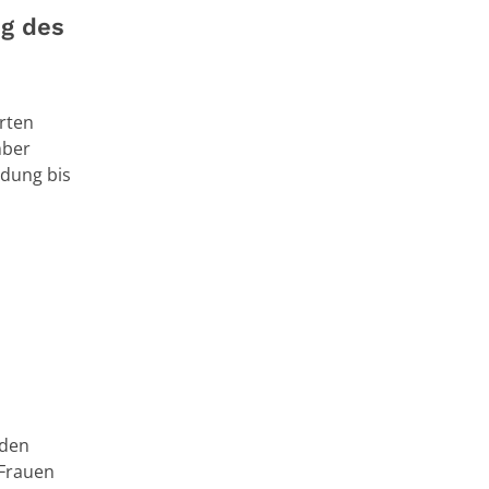
ng des
rten
mber
ldung bis
 den
 Frauen