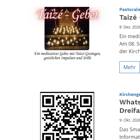
Pastoral
Taizé
8. Dez. 202
Ein medi
Am 08. S
der Kirc
Mehr
Kirchenge
Whats
Dreifa
9. Okt. 202
Das Smar
Informa