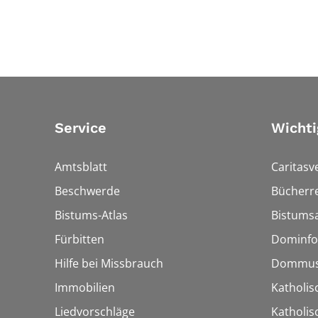
Service
Wichti
Amtsblatt
Caritasv
Beschwerde
Bücherre
Bistums-Atlas
Bistumsa
Fürbitten
Dominfo
Hilfe bei Missbrauch
Dommus
Immobilien
Katholis
Liedvorschläge
Katholi