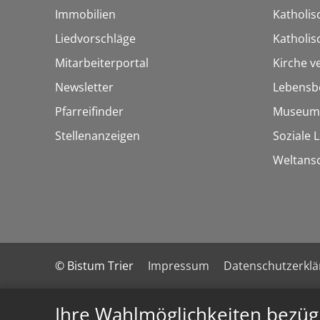
Immobilien
Katholis
Liedvorschläge
Katholi
Mitarbeiterportal
Kirche v
Newsletter
Lebensb
Pfarreifinder
Museum
Stellenanzeigen
Soziale 
Weltans
© Bistum Trier
Impressum
Datenschutzerkl
Ihre Wahlmöglichkeiten bezüg