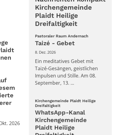
Kirchengemeinde
Plaidt Heilige
Dreifaltigkeit
:
Pastoraler Raum Andernach
ege
Taizé - Gebet
laidt
8. Dez. 2026
nnen
Ein meditatives Gebet mit
Taizé-Gesängen, geistlichen
Impulsen und Stille. Am 08.
auf
September, 13. ...
iesem
ierte
Kirchengemeinde Plaidt Heilige
erer
:
Dreifaltigkeit
WhatsApp-Kanal
Kirchengemeinde
:
 Okt. 2026
Plaidt Heilige