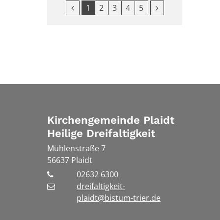
Vorherige Seite
Nächste Seite
1
2
3
4
5
Kirchengemeinde Plaidt
Heilige Dreifaltigkeit
Mühlenstraße 7
56637
Plaidt
02632 6300
dreifaltigkeit-
plaidt@bistum-trier.de