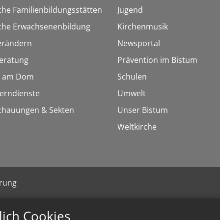
che Familienbildungsstätten
Jugend
sche Erwachsenenbildung
Kirchenmusik
erändern
Newsportal
eratung
Prävention im Bistum
 am Dom
Schulen
Lerndienste
Umwelt
chauungen & Sekten
Unser Bistum
Weltkirche
ärung
lich Cookies