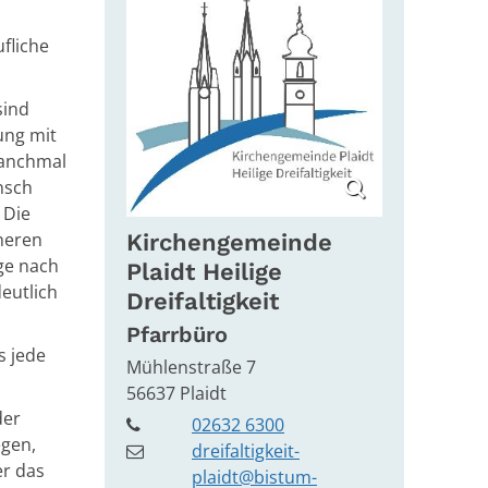
ufliche
sind
ung mit
manchmal
nsch
 Die
heren
Kirchengemeinde
ge nach
Plaidt Heilige
eutlich
Dreifaltigkeit
Pfarrbüro
s jede
Mühlenstraße 7
56637
Plaidt
der
02632 6300
egen,
dreifaltigkeit-
er das
plaidt@bistum-