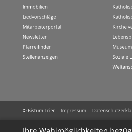
Immobilien
Katholis
Liedvorschläge
Katholi
Mitarbeiterportal
Kirche v
Newsletter
Lebensb
Pfarreifinder
Museum
Stellenanzeigen
Soziale 
Weltans
© Bistum Trier
Impressum
Datenschutzerkl
Ihre Wahlmöglichkeiten bezüg