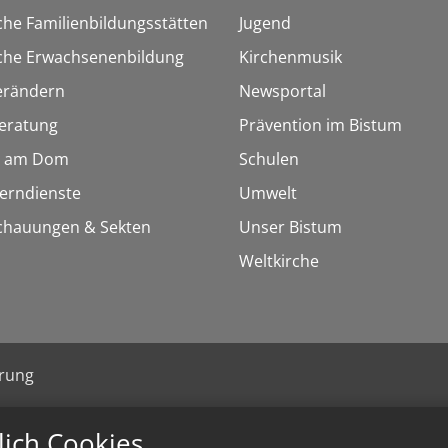
che Familienbildungsstätten
Jugend
sche Erwachsenenbildung
Kirchenmusik
erändern
Newsportal
eratung
Prävention im Bistum
 am Dom
Schulen
Lerndienste
Umwelt
chauungen & Sekten
Unser Bistum
Weltkirche
ärung
lich Cookies