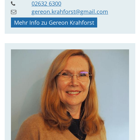
02632 6300
gereon.krahforst@gmail.com
Mehr Info zu Gereon Krahforst