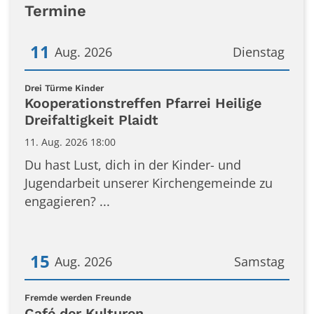
Termine
11
Aug. 2026
Dienstag
Datum: 11. August 2026
:
Drei Türme Kinder
Kooperationstreffen Pfarrei Heilige
Dreifaltigkeit Plaidt
11. Aug. 2026 18:00
Du hast Lust, dich in der Kinder- und
Jugendarbeit unserer Kirchengemeinde zu
engagieren? ...
15
Aug. 2026
Samstag
Datum: 15. August 2026
:
Fremde werden Freunde
Café der Kulturen