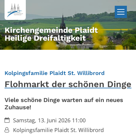
Zum Inhalt springen
Kirchengemeinde Plaidt
Heilige Dreifaltigkeit
:
Kolpingsfamilie Plaidt St. Willibrord
Flohmarkt der schönen Dinge
Viele schöne Dinge warten auf ein neues
Zuhause!
Datum:
Samstag, 13. Juni 2026 11:00
Von:
Kolpingsfamilie Plaidt St. Willibrord