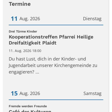
Termine
11
Aug. 2026
Dienstag
Datum: 11. August 2026
:
Drei Türme Kinder
Kooperationstreffen Pfarrei Heilige
Dreifaltigkeit Plaidt
11. Aug. 2026 18:00
Du hast Lust, dich in der Kinder- und
Jugendarbeit unserer Kirchengemeinde zu
engagieren? ...
15
Aug. 2026
Samstag
Datum: 15. August 2026
:
Fremde werden Freunde
Café der Kulturen