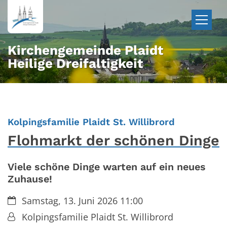
Zum Inhalt springen
Kirchengemeinde Plaidt
Heilige Dreifaltigkeit
:
Kolpingsfamilie Plaidt St. Willibrord
Flohmarkt der schönen Dinge
Viele schöne Dinge warten auf ein neues
Zuhause!
Datum:
Samstag, 13. Juni 2026 11:00
Von:
Kolpingsfamilie Plaidt St. Willibrord