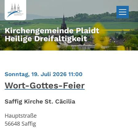
Zum Inhalt springen
Kirchengemeinde Plaidt
Heilige Dreifaltigkeit
:
Sonntag, 19. Juli 2026 11:00
Wort-Gottes-Feier
Saffig Kirche St. Cäcilia
Hauptstraße
56648
Saffig