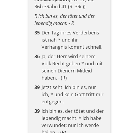
36b.39abcd.41 (R: 39c))
R Ich bin es, der tötet und der
lebendig macht. - R
35
Der Tag ihres Verderbens
ist nah * und ihr
Verhängnis kommt schnell.
36
Ja, der Herr wird seinem
Volk Recht geben * und mit
seinen Dienern Mitleid
haben. - (R)
39
Jetzt seht: Ich bin es, nur
ich, * und kein Gott tritt mir
entgegen.
39
Ich bin es, der tötet und der
lebendig macht. * Ich habe
verwundet; nur ich werde
heilen. - (R)