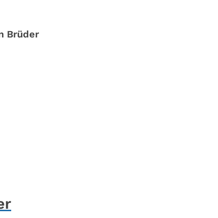
n Brüder
er