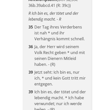
36b.39abcd.41 (R: 39c))
R Ich bin es, der tötet und der
lebendig macht. - R
35
Der Tag ihres Verderbens
ist nah * und ihr
Verhängnis kommt schnell.
36
Ja, der Herr wird seinem
Volk Recht geben * und mit
seinen Dienern Mitleid
haben. - (R)
39
Jetzt seht: Ich bin es, nur
ich, * und kein Gott tritt mir
entgegen.
39
Ich bin es, der tötet und der
lebendig macht. * Ich habe
verwundet; nur ich werde
heilen. - (R)