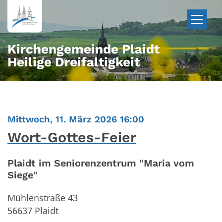
Zum Inhalt springen
Kirchengemeinde Plaidt
Heilige Dreifaltigkeit
:
Mittwoch, 11. März 2026 16:00
Wort-Gottes-Feier
Plaidt im Seniorenzentrum "Maria vom
Siege"
Mühlenstraße 43
56637
Plaidt