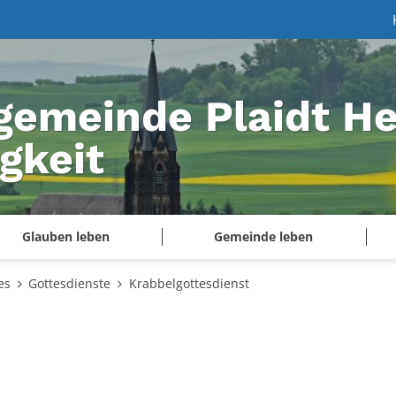
gemeinde Plaidt He
igkeit
Glauben leben
Gemeinde leben
es
Gottesdienste
Krabbelgottesdienst