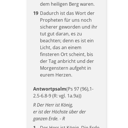
dem heiligen Berg waren.
19
Dadurch ist das Wort der
Propheten für uns noch
sicherer geworden und ihr
tut gut daran, es zu
beachten; denn es ist ein
Licht, das an einem
finsteren Ort scheint, bis
der Tag anbricht und der
Morgenstern aufgeht in
eurem Herzen.
Antwortpsalm
(Ps 97 (96),1-
2.5-6.8-9 (R: vgl. 1a.9a))
R Der Herr ist König,
er ist der Höchste über der
ganzen Erde. - R
1
Der Herr ist König. Die Erde