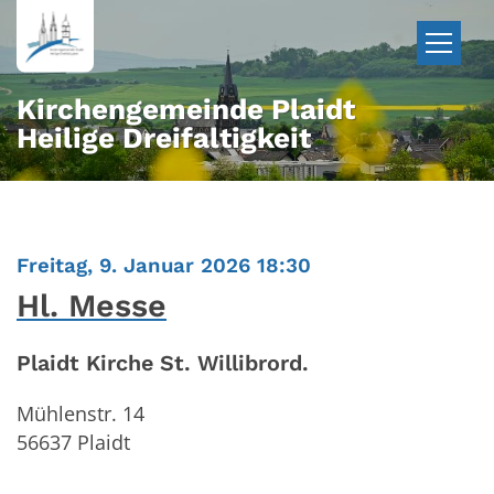
Zum Inhalt springen
Kirchengemeinde Plaidt
Heilige Dreifaltigkeit
:
Freitag, 9. Januar 2026 18:30
Hl. Messe
Plaidt Kirche St. Willibrord.
Mühlenstr. 14
56637
Plaidt