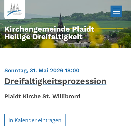
Zum Inhalt springen
Kirchengemeinde Plaidt
Heilige Dreifaltigkeit
:
Sonntag, 31. Mai 2026 18:00
Dreifaltigkeitsprozession
Plaidt Kirche St. Willibrord
In Kalender eintragen