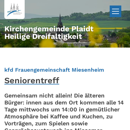
Zum Inhalt springen
Kirchengemeinde Plaidt
Heilige Dreifaltigkeit
:
kfd Frauengemeinschaft Miesenheim
Seniorentreff
Gemeinsam nicht allein! Die älteren
Bürger: innen aus dem Ort kommen alle 14
Tage mittwochs um 14:00 in gemütlicher
Atmosphäre bei Kaffee und Kuchen, zu
Vorträgen, zum Spielen sowie