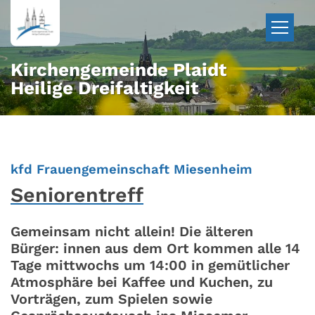
Zum Inhalt springen
Kirchengemeinde Plaidt
Heilige Dreifaltigkeit
:
kfd Frauengemeinschaft Miesenheim
Seniorentreff
Gemeinsam nicht allein! Die älteren
Bürger: innen aus dem Ort kommen alle 14
Tage mittwochs um 14:00 in gemütlicher
Atmosphäre bei Kaffee und Kuchen, zu
Vorträgen, zum Spielen sowie