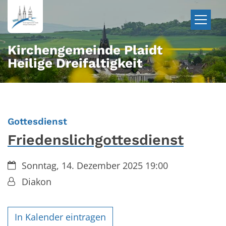
Zum Inhalt springen
Kirchengemeinde Plaidt
Heilige Dreifaltigkeit
:
Gottesdienst
Friedenslichgottesdienst
Datum:
Sonntag, 14. Dezember 2025 19:00
Von:
Diakon
In Kalender eintragen