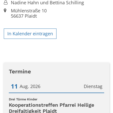
Von:
Nadine Hahn und Bettina Schilling
Ort:
Mühlenstraße 10
56637
Plaidt
In Kalender eintragen
Termine
11
Aug. 2026
Dienstag
Datum: 11. August 2026
:
Drei Türme Kinder
Kooperationstreffen Pfarrei Heilige
Dreifaltigkeit Plaidt