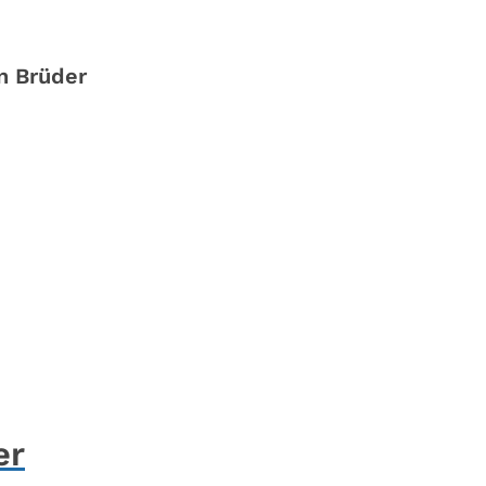
n Brüder
er