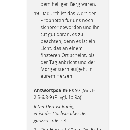
dem heiligen Berg waren.
19
Dadurch ist das Wort der
Propheten für uns noch
sicherer geworden und ihr
tut gut daran, es zu
beachten; denn es ist ein
Licht, das an einem
finsteren Ort scheint, bis
der Tag anbricht und der
Morgenstern aufgeht in
eurem Herzen.
Antwortpsalm
(Ps 97 (96),1-
2.5-6.8-9 (R: vgl. 1a.9a))
R Der Herr ist König,
er ist der Höchste über der
ganzen Erde. - R
1
Der Herr ist König. Die Erde