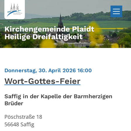
Zum Inhalt springen
Kirchengemeinde Plaidt
Heilige Dreifaltigkeit
:
Donnerstag, 30. April 2026 16:00
Wort-Gottes-Feier
Saffig in der Kapelle der Barmherzigen
Brüder
Pöschstraße 18
56648
Saffig