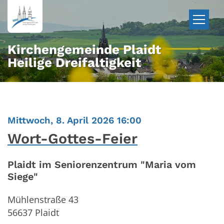
Zum Inhalt springen
Kirchengemeinde Plaidt
Heilige Dreifaltigkeit
:
Mittwoch, 8. April 2026 16:00
Wort-Gottes-Feier
Plaidt im Seniorenzentrum "Maria vom
Siege"
Mühlenstraße 43
56637
Plaidt