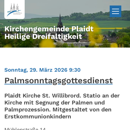
Zum Inhalt springen
Kirchengemeinde Plaidt
Heilige Dreifaltigkeit
:
Sonntag, 29. März 2026 9:30
Palmsonntagsgottesdienst
Plaidt Kirche St. Willibrord. Statio an der
Kirche mit Segnung der Palmen und
Palmprozession. Mitgestaltet von den
Erstkommunionkindern
Mühlenstraße 14