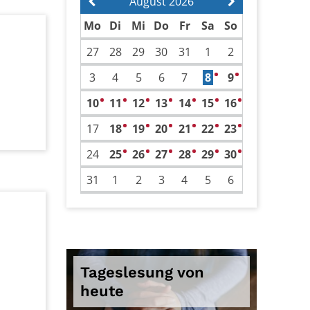
August 2026
Vorherige Seite
Nächste Seite
Mo
Di
Mi
Do
Fr
Sa
So
27
28
29
30
31
1
2
3
4
5
6
7
8
9
1
2
10
11
12
13
14
15
16
1
3
1
1
1
1
2
17
18
19
20
21
22
23
1
1
1
1
1
2
24
25
26
27
28
29
30
1
1
1
1
1
2
31
1
2
3
4
5
6
Tageslesung von
heute