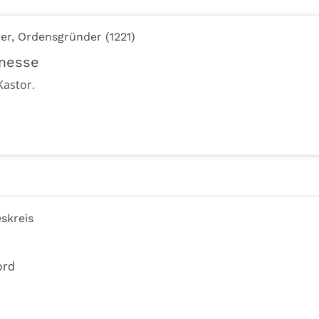
ter, Ordensgründer (1221)
messe
Kastor.
skreis
ord