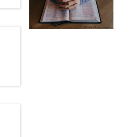
© Patrick Fore / unsplash