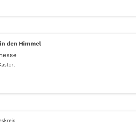
in den Himmel
messe
Kastor.
eskreis